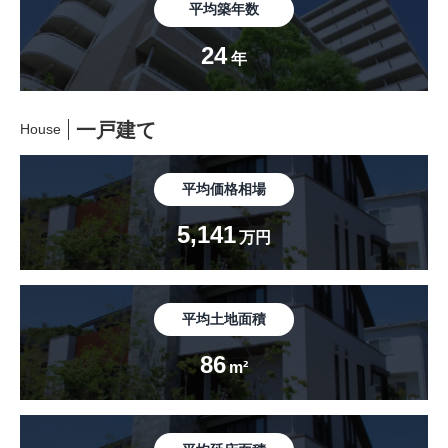
平均築年数
24
年
一戸建て
House
平均価格相場
5,141
万円
平均土地面積
86
m²