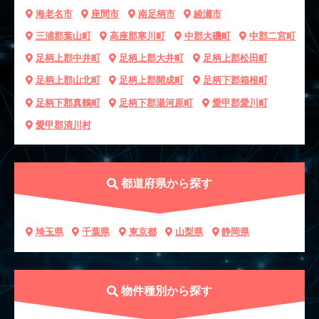
海老名市
座間市
南足柄市
綾瀬市
三浦郡葉山町
高座郡寒川町
中郡大磯町
中郡二宮町
足柄上郡中井町
足柄上郡大井町
足柄上郡松田町
足柄上郡山北町
足柄上郡開成町
足柄下郡箱根町
足柄下郡真鶴町
足柄下郡湯河原町
愛甲郡愛川町
愛甲郡清川村
都道府県から探す
埼玉県
千葉県
東京都
山梨県
静岡県
物件種別から探す