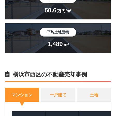
50.6
万円/m²
平均土地面積
1,489
m²
横浜市西区の不動産売却事例
マンション
一戸建て
土地