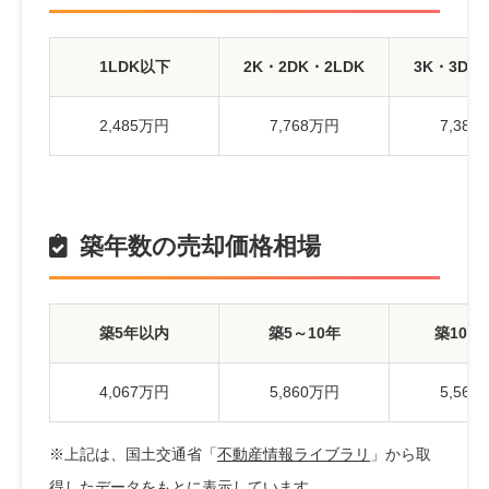
1LDK以下
2K・2DK・2LDK
3K・3DK
2,485万円
7,768万円
7,38
築年数の売却価格相場
築5年以内
築5～10年
築10～
4,067万円
5,860万円
5,56
※上記は、国土交通省「
不動産情報ライブラリ
」から取
得したデータをもとに表示しています。