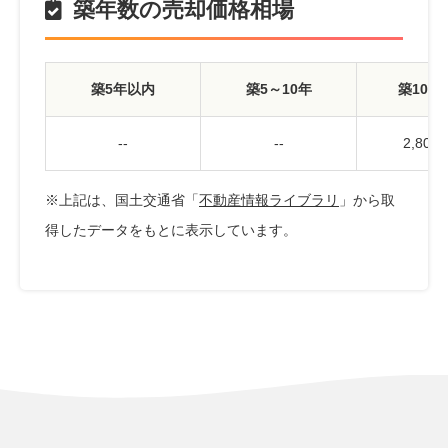
築年数の売却価格相場
築5年以内
築5～10年
築10～
--
--
2,80
※上記は、国土交通省「
不動産情報ライブラリ
」から取
得したデータをもとに表示しています。