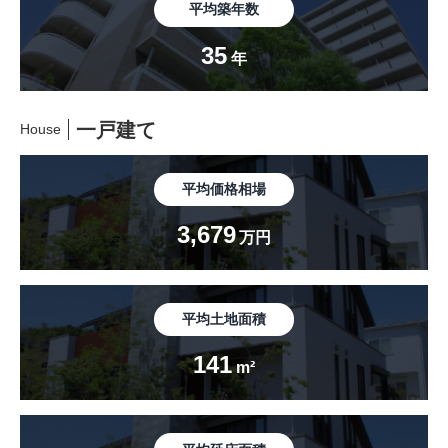
平均築年数
35
年
一戸建て
House
平均価格相場
3,679
万円
平均土地面積
141
m²