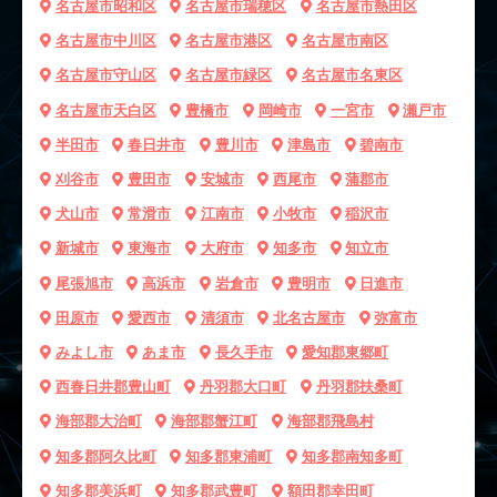
名古屋市昭和区
名古屋市瑞穂区
名古屋市熱田区
名古屋市中川区
名古屋市港区
名古屋市南区
名古屋市守山区
名古屋市緑区
名古屋市名東区
名古屋市天白区
豊橋市
岡崎市
一宮市
瀬戸市
半田市
春日井市
豊川市
津島市
碧南市
刈谷市
豊田市
安城市
西尾市
蒲郡市
犬山市
常滑市
江南市
小牧市
稲沢市
新城市
東海市
大府市
知多市
知立市
尾張旭市
高浜市
岩倉市
豊明市
日進市
田原市
愛西市
清須市
北名古屋市
弥富市
みよし市
あま市
長久手市
愛知郡東郷町
西春日井郡豊山町
丹羽郡大口町
丹羽郡扶桑町
海部郡大治町
海部郡蟹江町
海部郡飛島村
知多郡阿久比町
知多郡東浦町
知多郡南知多町
知多郡美浜町
知多郡武豊町
額田郡幸田町