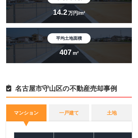
14.2
万円/m²
平均土地面積
407
m²
名古屋市守山区の不動産売却事例
マンション
一戸建て
土地