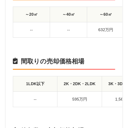
～20㎡
～40㎡
～60㎡
--
--
632万円
間取りの売却価格相場
1LDK以下
2K・2DK・2LDK
3K・3DK
--
595万円
1,56