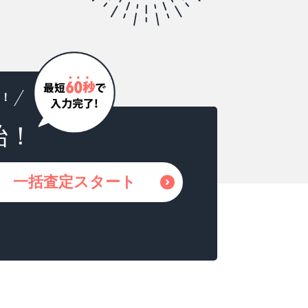
！
始！
一括査定スタート