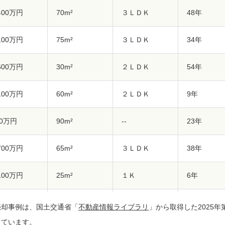
,400万円
70m²
３ＬＤＫ
48年
,100万円
75m²
３ＬＤＫ
34年
,600万円
30m²
２ＬＤＫ
54年
,100万円
60m²
２ＬＤＫ
9年
80万円
90m²
--
23年
,700万円
65m²
３ＬＤＫ
38年
,100万円
25m²
１Ｋ
6年
,700万円
80m²
４ＬＤＫ
14年
売却事例は、国土交通省「
不動産情報ライブラリ
」から取得した2025年第
しています。