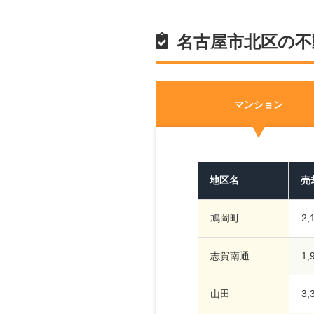
名古屋市北区の不
マンション
地区名
売
鳩岡町
2
志賀南通
1
山田
3