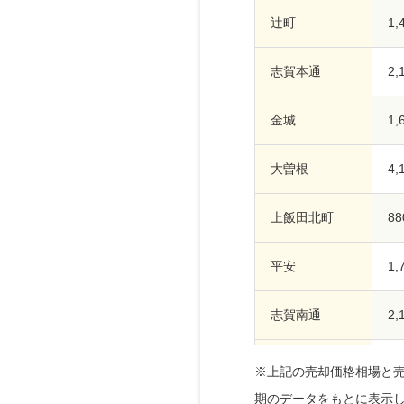
辻町
1
志賀本通
2
金城
1
大曽根
4
上飯田北町
8
平安
1
志賀南通
2
山田
3
※上記の売却価格相場と
期のデータをもとに表示