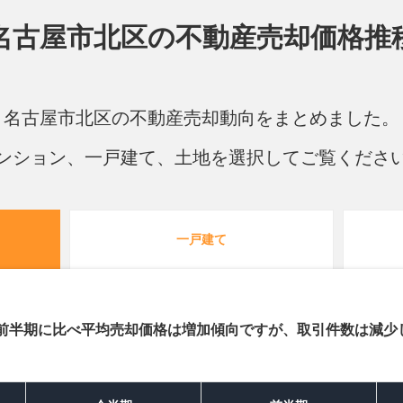
名古屋市北区の
不動産売却価格推
00万円
70m²
３ＬＤＫ
53年
,000万円
20m²
１Ｋ
3年
名古屋市北区の不動産売却動向をまとめました。
,600万円
35m²
１ＬＤＫ
3年
ンション、一戸建て、土地を選択してご覧くださ
,700万円
70m²
３ＬＤＫ
28年
,700万円
85m²
３ＬＤＫ
7年
一戸建て
,700万円
25m²
１Ｋ
6年
前半期に比べ平均売却価格は増加傾向ですが、取引件数は減少
,200万円
70m²
２ＬＤＫ
9年
,500万円
80m²
４ＬＤＫ
23年