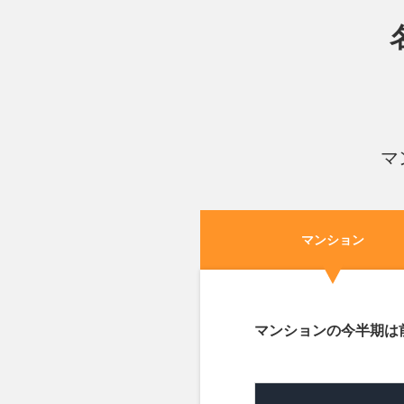
志賀町
3
上飯田北町
2
上飯田北町
2
マ
光音寺町
1
柳原
5
マンション
清水
1
マンションの今半期は
大曽根
4
上飯田南町
2