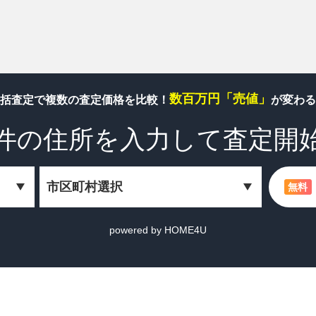
数百万円「売値」
括査定で複数の査定価格を比較！
が変わる
件の住所を
入力して査定開
無料
powered by HOME4U