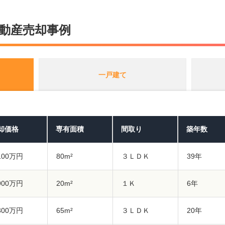
動産売却事例
一戸建て
却価格
専有面積
間取り
築年数
,100万円
80m²
３ＬＤＫ
39年
,900万円
20m²
１Ｋ
6年
,300万円
65m²
３ＬＤＫ
20年