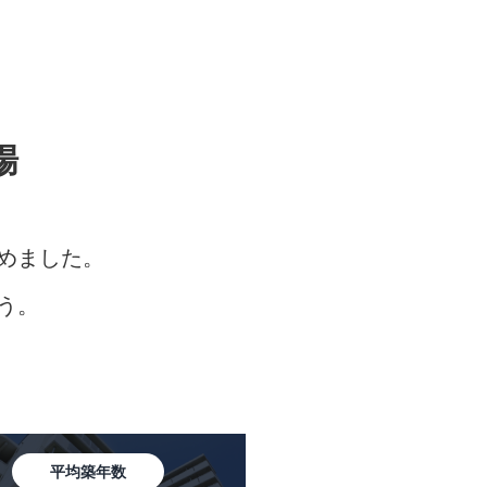
場
めました。
う。
平均築年数