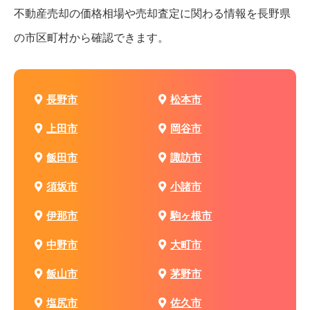
不動産売却の価格相場や売却査定に関わる情報を
長野県
の市区町村から確認できます。
長野市
松本市
上田市
岡谷市
飯田市
諏訪市
須坂市
小諸市
伊那市
駒ヶ根市
中野市
大町市
飯山市
茅野市
塩尻市
佐久市