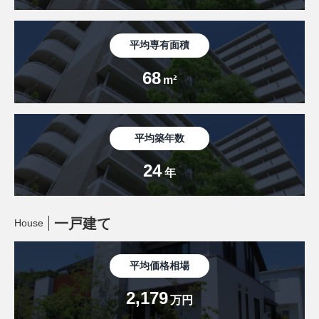
平均専有面積
68
m²
平均築年数
24
年
一戸建て
House
平均価格相場
2,179
万円