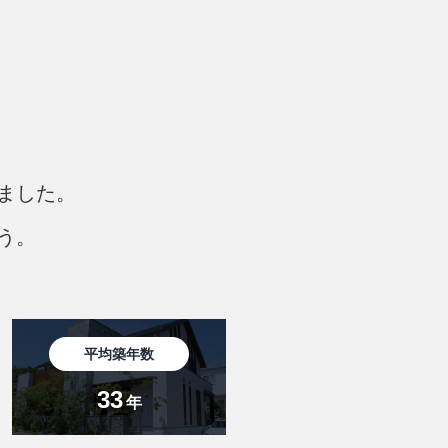
ました。
う。
平均築年数
33
年