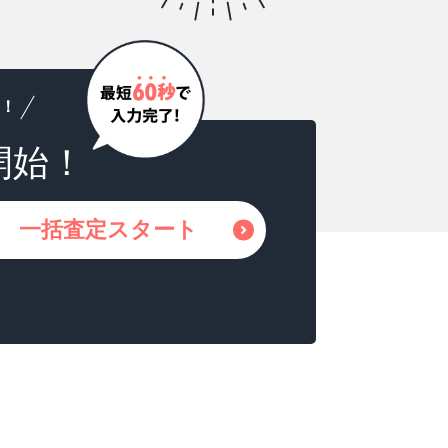
！
開始！
一括査定スタート