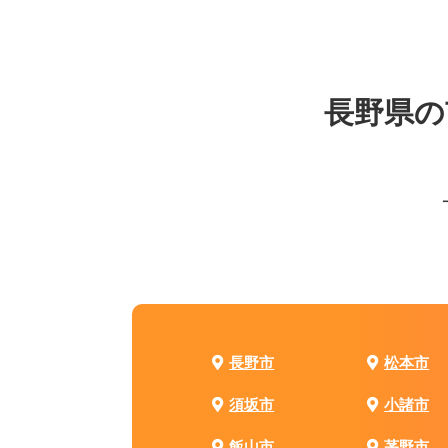
長野県の
長野市
松本市
須坂市
小諸市
飯山市
茅野市