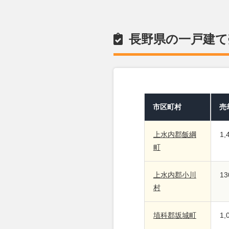
長野県の一戸建て
市区町村
売
上水内郡飯綱
1
町
上水内郡小川
1
村
埴科郡坂城町
1