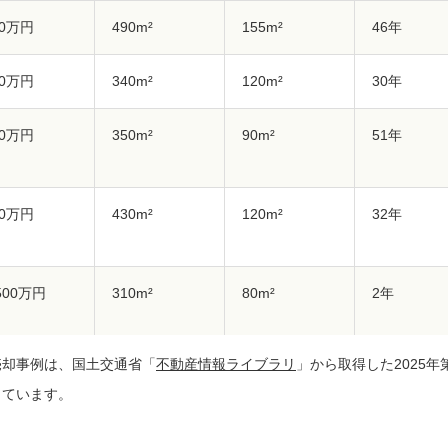
40万円
490m²
155m²
46年
80万円
340m²
120m²
30年
80万円
350m²
90m²
51年
60万円
430m²
120m²
32年
,500万円
310m²
80m²
2年
売却事例は、国土交通省「
不動産情報ライブラリ
」から取得した2025年第
,000万円
270m²
100m²
3年
しています。