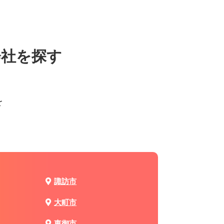
会社を探す
を
諏訪市
大町市
東御市