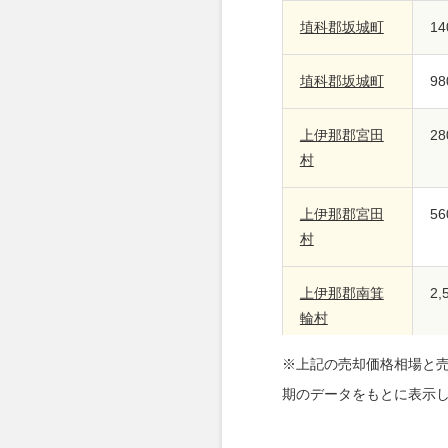
埴科郡坂城町
1
埴科郡坂城町
9
上伊那郡宮田
2
村
上伊那郡宮田
5
村
上伊那郡南箕
2
輪村
※上記の売却価格相場と
上伊那郡南箕
3
期のデータをもとに表示
輪村