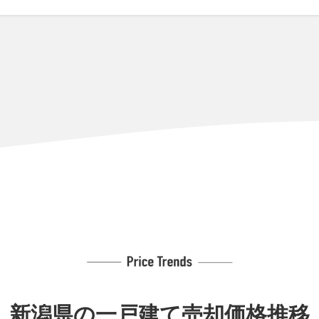
,000万円
530m²
110m²
49年
,800万円
190m²
110m²
3年
90万円
240m²
100m²
33年
50万円
170m²
100m²
41年
0万円
135m²
115m²
50年
30万円
400m²
125m²
42年
40万円
480m²
220m²
57年
10万円
260m²
210m²
64年
新潟県の
一戸建て売却価格推移
,600万円
370m²
210m²
25年