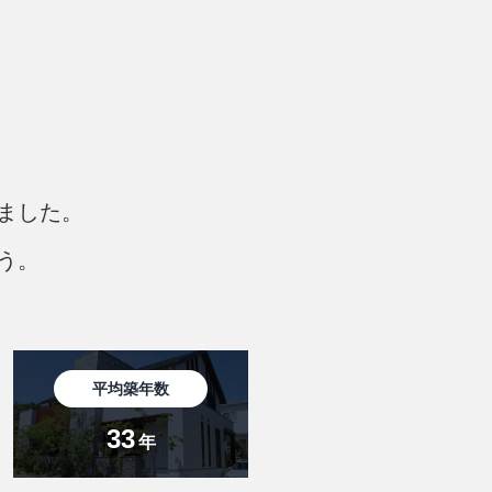
ました。
う。
平均築年数
33
年