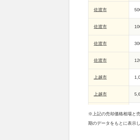
佐渡市
5
佐渡市
1
佐渡市
3
佐渡市
1
上越市
1
上越市
5
上越市
9
※上記の売却価格相場と
期のデータをもとに表示
上越市
2