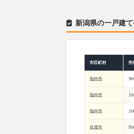
新潟県の一戸建て
市区町村
売
胎内市
9
胎内市
1
胎内市
1
佐渡市
5