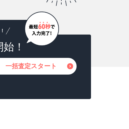
！
開始！
一括査定スタート