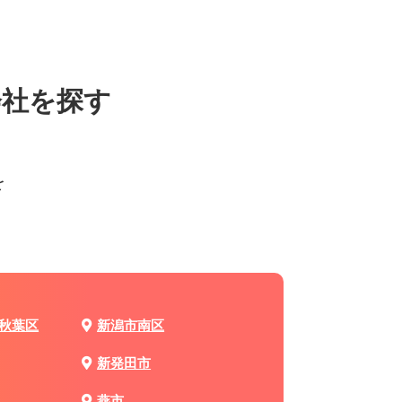
会社を探す
を
秋葉区
新潟市南区
新発田市
燕市