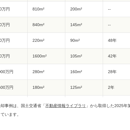
00万円
810m²
200m²
--
00万円
840m²
145m²
--
00万円
220m²
90m²
48年
20万円
1600m²
105m²
42年
,000万円
280m²
160m²
28年
,600万円
180m²
125m²
2年
80万円
300m²
190m²
41年
売却事例は、国土交通省「
不動産情報ライブラリ
」から取得した2025年第
しています。
,800万円
250m²
85m²
2年