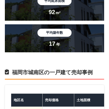
平均延床面積
92
m²
平均築年数
17
年
福岡市城南区の一戸建て売却事例
地区名
売却価格
土地面積