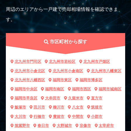
周辺のエリアから一戸建て売却相場情報を確認できま
す。
市区町村から探す
北九州市門司区
北九州市若松区
北九州市戸畑区
北九州市小倉北区
北九州市小倉南区
北九州市八幡東区
北九州市八幡西区
福岡市東区
福岡市博多区
福岡市中央区
福岡市南区
福岡市西区
福岡市城南区
福岡市早良区
大牟田市
久留米市
直方市
飯塚市
田川市
柳川市
八女市
筑後市
大川市
行橋市
豊前市
中間市
小郡市
筑紫野市
春日市
大野城市
宗像市
太宰府市