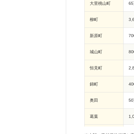
大里桃山町
6
柳町
3
新原町
7
城山町
8
恒見町
2
錦町
4
奥田
5
葛葉
1
大字喜多久
3