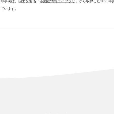
売却事例は、国土交通省「
不動産情報ライブラリ
」から取得した2025年第
しています。
0万円
195m²
125m²
47年