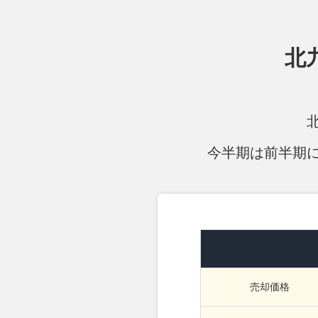
北
今半期は前半期
売却
価格