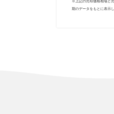
※上記の売却価格相場と
期のデータをもとに表示
上二十町
3