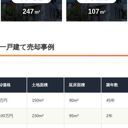
247
107
m²
m²
一戸建て売却事例
却価格
土地面積
延床面積
築年数
5万円
150m²
90m²
45年
,100万円
230m²
95m²
2年