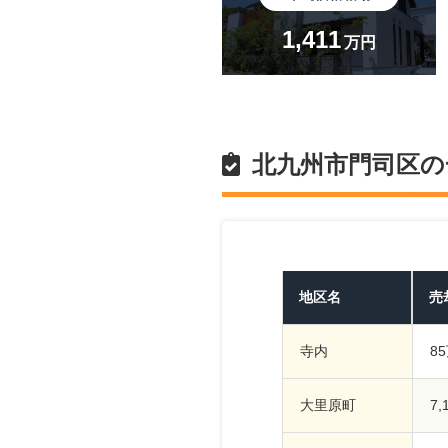
1,411
万円
北九州市門司区の
地区名
売
寺内
8
大里原町
7