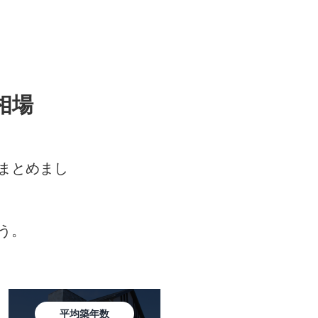
相場
まとめまし
う。
平均築年数