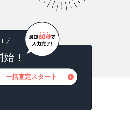
！
開始！
一括査定スタート