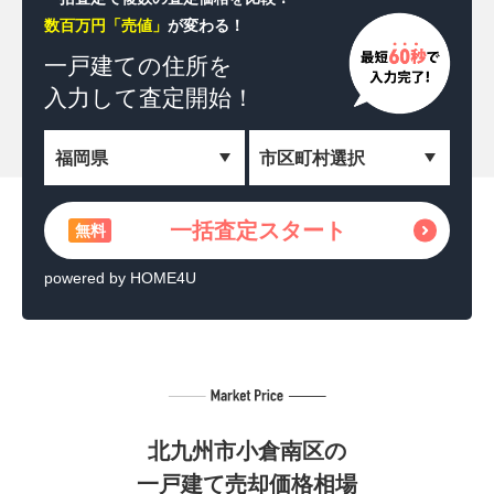
数百万円「売値」
が変わる！
一括査定スタート
無料
一戸建ての住所を
入力して査定開始！
＼相続した土地を収益化！／
土地活用の方法を見る
無料
powered by HOME4U
一括査定スタート
無料
powered by HOME4U
北九州市小倉南区の
一戸建て売却価格相場