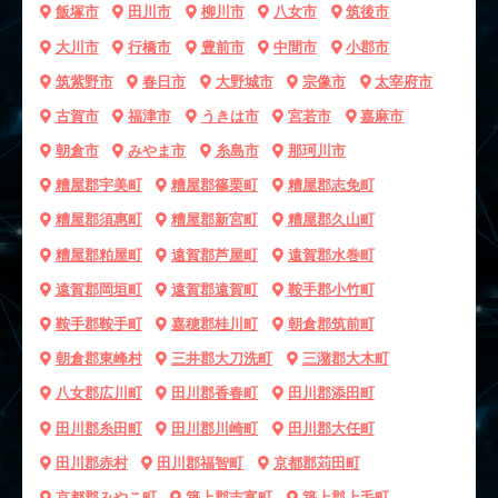
飯塚市
田川市
柳川市
八女市
筑後市
大川市
行橋市
豊前市
中間市
小郡市
筑紫野市
春日市
大野城市
宗像市
太宰府市
古賀市
福津市
うきは市
宮若市
嘉麻市
朝倉市
みやま市
糸島市
那珂川市
糟屋郡宇美町
糟屋郡篠栗町
糟屋郡志免町
糟屋郡須惠町
糟屋郡新宮町
糟屋郡久山町
糟屋郡粕屋町
遠賀郡芦屋町
遠賀郡水巻町
遠賀郡岡垣町
遠賀郡遠賀町
鞍手郡小竹町
鞍手郡鞍手町
嘉穂郡桂川町
朝倉郡筑前町
朝倉郡東峰村
三井郡大刀洗町
三潴郡大木町
八女郡広川町
田川郡香春町
田川郡添田町
田川郡糸田町
田川郡川崎町
田川郡大任町
田川郡赤村
田川郡福智町
京都郡苅田町
京都郡みやこ町
築上郡吉富町
築上郡上毛町