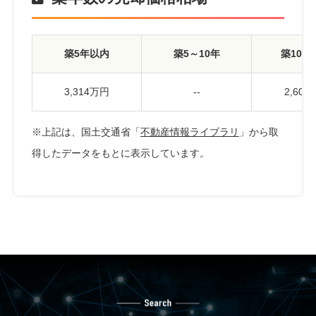
築5年以内
築5～10年
築10～
3,314万円
--
2,60
※上記は、国土交通省「
不動産情報ライブラリ
」から取
得したデータをもとに表示しています。