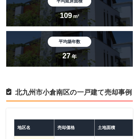
平均延床面積
109
m²
平均築年数
27
年
北九州市小倉南区の一戸建て売却事例
地区名
売却価格
土地面積