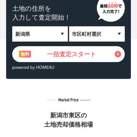
土地の住所を
一括査定スタート
無料
入力して査定開始！
＼相続した土地を収益化！／
土地活用の方法を見る
無料
一括査定スタート
無料
powered by HOME4U
powered by HOME4U
新潟市東区の
土地売却価格相場