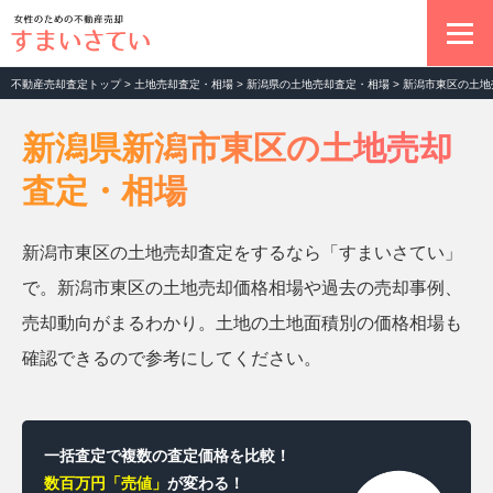
不動産売却査定トップ
>
土地売却査定・相場
>
新潟県の土地売却査定・相場
>
新潟市東区の土地
不動産売却の基本
新潟県新潟市東区の土地売却
査定・相場
マンション売却査定
新潟市東区の土地売却査定をするなら「すまいさてい」
土地売却査定
で。新潟市東区の土地売却価格相場や過去の売却事例、
売却動向がまるわかり。土地の土地面積別の価格相場も
一戸建て売却査定
確認できるので参考にしてください。
お役立ちコラム
一括査定で複数の査定価格を比較！
数百万円「売値」
が変わる！