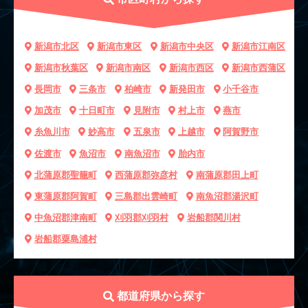
新潟市北区
新潟市東区
新潟市中央区
新潟市江南区
新潟市秋葉区
新潟市南区
新潟市西区
新潟市西蒲区
長岡市
三条市
柏崎市
新発田市
小千谷市
加茂市
十日町市
見附市
村上市
燕市
糸魚川市
妙高市
五泉市
上越市
阿賀野市
佐渡市
魚沼市
南魚沼市
胎内市
北蒲原郡聖籠町
西蒲原郡弥彦村
南蒲原郡田上町
東蒲原郡阿賀町
三島郡出雲崎町
南魚沼郡湯沢町
中魚沼郡津南町
刈羽郡刈羽村
岩船郡関川村
岩船郡粟島浦村
都道府県から探す