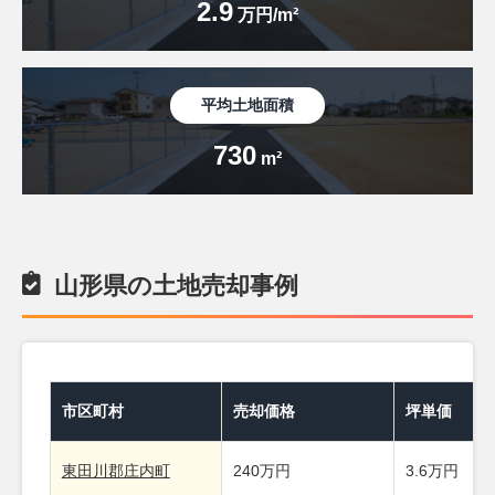
2.9
万円/m²
平均土地面積
730
m²
山形県の土地売却事例
市区町村
売却価格
坪単価
東田川郡庄内町
240万円
3.6万円