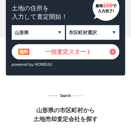
土地の住所を
一括査定スタート
無料
入力して査定開始！
＼相続した土地を収益化！／
土地活用の方法を見る
無料
一括査定スタート
無料
powered by HOME4U
powered by HOME4U
山形県の市区町村から
土地売却査定会社を探す