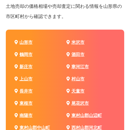
土地売却の価格相場や売却査定に関わる情報を
山形県の
市区町村から確認できます。
山形市
米沢市
鶴岡市
酒田市
新庄市
寒河江市
上山市
村山市
長井市
天童市
東根市
尾花沢市
南陽市
東村山郡山辺町
東村山郡中山町
西村山郡河北町