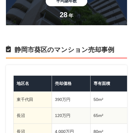
平均築年数
28
年
静岡市葵区のマンション売却事例
地区名
売却価格
専有面積
東千代田
390万円
50m²
長沼
120万円
65m²
長沼
4,000万円
80m²