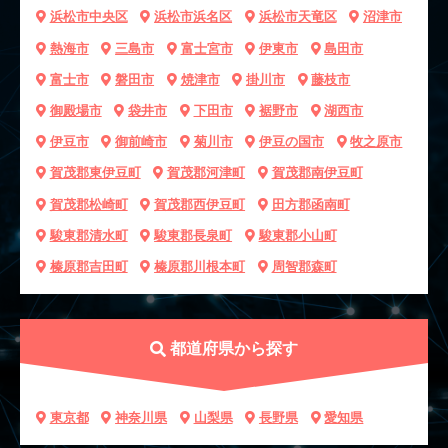
浜松市中央区
浜松市浜名区
浜松市天竜区
沼津市
熱海市
三島市
富士宮市
伊東市
島田市
富士市
磐田市
焼津市
掛川市
藤枝市
御殿場市
袋井市
下田市
裾野市
湖西市
伊豆市
御前崎市
菊川市
伊豆の国市
牧之原市
賀茂郡東伊豆町
賀茂郡河津町
賀茂郡南伊豆町
賀茂郡松崎町
賀茂郡西伊豆町
田方郡函南町
駿東郡清水町
駿東郡長泉町
駿東郡小山町
榛原郡吉田町
榛原郡川根本町
周智郡森町
都道府県から探す
東京都
神奈川県
山梨県
長野県
愛知県