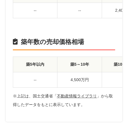
--
--
2,40
築年数の売却価格相場
築5年以内
築5～10年
築10～
--
4,500万円
--
※上記は、国土交通省「
不動産情報ライブラリ
」から取
得したデータをもとに表示しています。