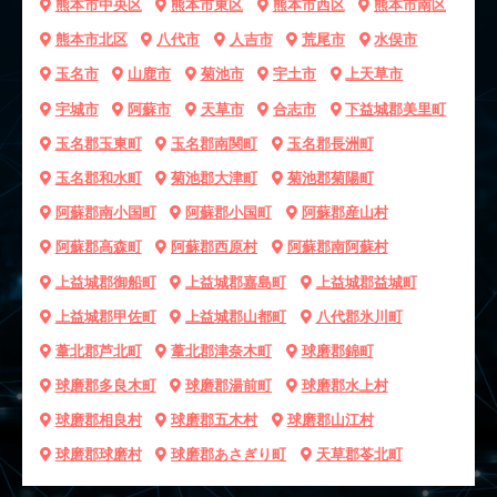
熊本市中央区
熊本市東区
熊本市西区
熊本市南区
熊本市北区
八代市
人吉市
荒尾市
水俣市
玉名市
山鹿市
菊池市
宇土市
上天草市
宇城市
阿蘇市
天草市
合志市
下益城郡美里町
玉名郡玉東町
玉名郡南関町
玉名郡長洲町
玉名郡和水町
菊池郡大津町
菊池郡菊陽町
阿蘇郡南小国町
阿蘇郡小国町
阿蘇郡産山村
阿蘇郡高森町
阿蘇郡西原村
阿蘇郡南阿蘇村
上益城郡御船町
上益城郡嘉島町
上益城郡益城町
上益城郡甲佐町
上益城郡山都町
八代郡氷川町
葦北郡芦北町
葦北郡津奈木町
球磨郡錦町
球磨郡多良木町
球磨郡湯前町
球磨郡水上村
球磨郡相良村
球磨郡五木村
球磨郡山江村
球磨郡球磨村
球磨郡あさぎり町
天草郡苓北町