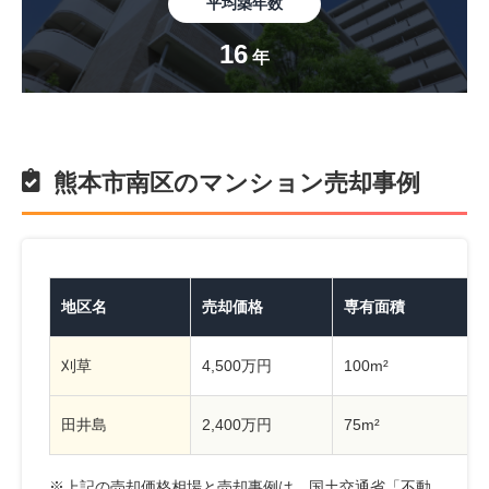
平均築年数
16
年
熊本市南区のマンション売却事例
地区名
売却価格
専有面積
刈草
4,500万円
100m²
田井島
2,400万円
75m²
※上記の売却価格相場と売却事例は、国土交通省「
不動