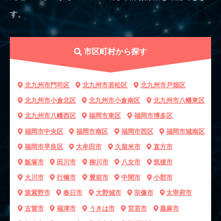
す。
市区町村から探す
北九州市門司区
北九州市若松区
北九州市戸畑区
北九州市小倉北区
北九州市小倉南区
北九州市八幡東区
北九州市八幡西区
福岡市東区
福岡市博多区
福岡市中央区
福岡市南区
福岡市西区
福岡市城南区
福岡市早良区
大牟田市
久留米市
直方市
飯塚市
田川市
柳川市
八女市
筑後市
大川市
行橋市
豊前市
中間市
小郡市
筑紫野市
春日市
大野城市
宗像市
太宰府市
古賀市
福津市
うきは市
宮若市
嘉麻市