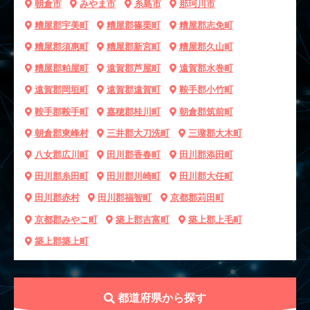
朝倉市
みやま市
糸島市
那珂川市
糟屋郡宇美町
糟屋郡篠栗町
糟屋郡志免町
糟屋郡須惠町
糟屋郡新宮町
糟屋郡久山町
糟屋郡粕屋町
遠賀郡芦屋町
遠賀郡水巻町
遠賀郡岡垣町
遠賀郡遠賀町
鞍手郡小竹町
鞍手郡鞍手町
嘉穂郡桂川町
朝倉郡筑前町
朝倉郡東峰村
三井郡大刀洗町
三潴郡大木町
八女郡広川町
田川郡香春町
田川郡添田町
田川郡糸田町
田川郡川崎町
田川郡大任町
田川郡赤村
田川郡福智町
京都郡苅田町
京都郡みやこ町
築上郡吉富町
築上郡上毛町
築上郡築上町
都道府県から探す