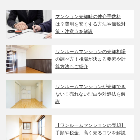
マンション売却時の仲介手数料
は？費用を安くする方法や節税対
策・注意点を解説
ワンルームマンションの売却相場
の調べ方！相場が決まる要素や計
算方法もご紹介
ワンルームマンションが売却でき
ない！売れない理由や対処法を解
説
【ワンルームマンションの売却】
手順や税金、高く売るコツを解説