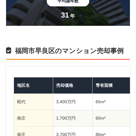
平均築年数
31
年
福岡市早良区のマンション売却事例
地区名
売却価格
専有面積
昭代
3,400万円
65m²
南庄
1,700万円
60m²
南庄
3,700万円
80m²