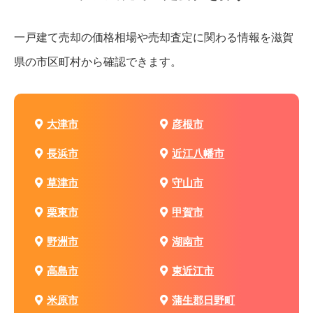
一戸建て売却の価格相場や売却査定に関わる情報を
滋賀
県の市区町村から確認できます。
大津市
彦根市
長浜市
近江八幡市
草津市
守山市
栗東市
甲賀市
野洲市
湖南市
高島市
東近江市
米原市
蒲生郡日野町