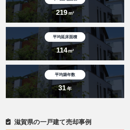
219
m²
平均延床面積
114
m²
平均築年数
31
年
滋賀県の一戸建て売却事例