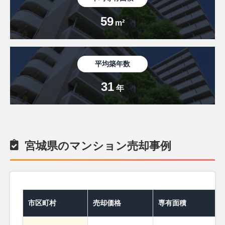
59
m²
平均築年数
31
年
宮城県のマンション売却事例
市区町村
売却価格
専有面積