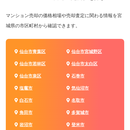
マンション売却の価格相場や売却査定に関わる情報を
宮
城県の市区町村から確認できます。
仙台市青葉区
仙台市宮城野区
仙台市若林区
仙台市太白区
仙台市泉区
石巻市
塩竈市
気仙沼市
白石市
名取市
角田市
多賀城市
岩沼市
登米市