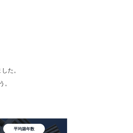
ました。
う。
平均築年数