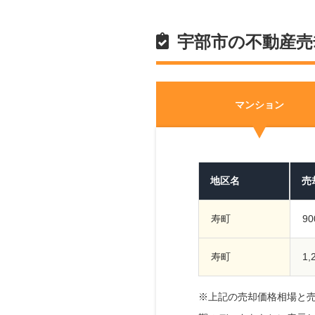
宇部市の不動産売
マンション
地区名
売
寿町
9
寿町
1
※上記の売却価格相場と