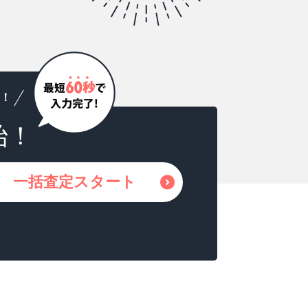
！
始！
一括査定スタート