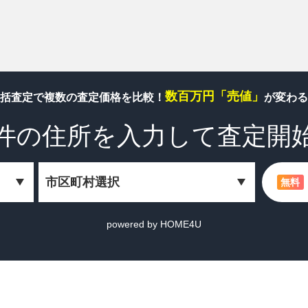
数百万円「売値」
括査定で複数の査定価格を比較！
が変わる
件の住所を
入力して査定開
無料
powered by HOME4U