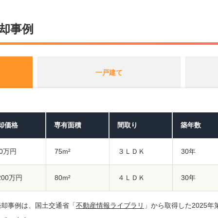
却事例
一戸建て
却価格
専有面積
間取り
築年数
00万円
75m²
３ＬＤＫ
30年
,200万円
80m²
４ＬＤＫ
30年
売却事例は、国土交通省「
不動産情報ライブラリ
」から取得した2025年第