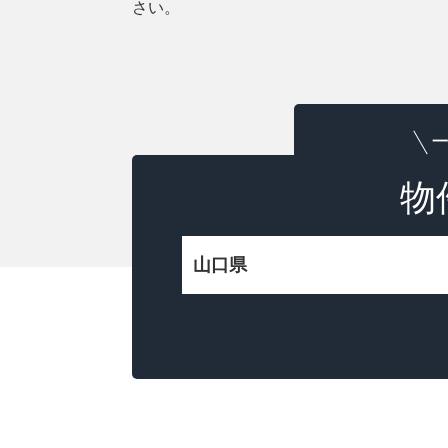
さい。
一
物